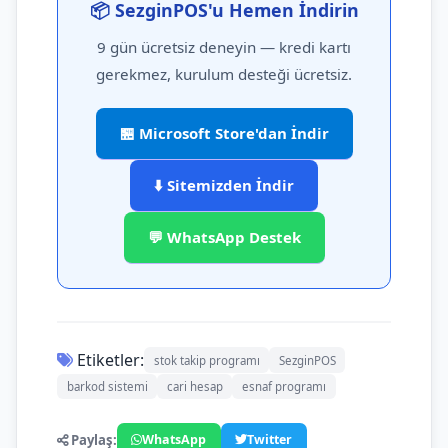
📦 SezginPOS'u Hemen İndirin
9 gün ücretsiz deneyin — kredi kartı
gerekmez, kurulum desteği ücretsiz.
🏪 Microsoft Store'dan İndir
⬇️ Sitemizden İndir
💬 WhatsApp Destek
Etiketler:
stok takip programı
SezginPOS
barkod sistemi
cari hesap
esnaf programı
Paylaş:
WhatsApp
Twitter