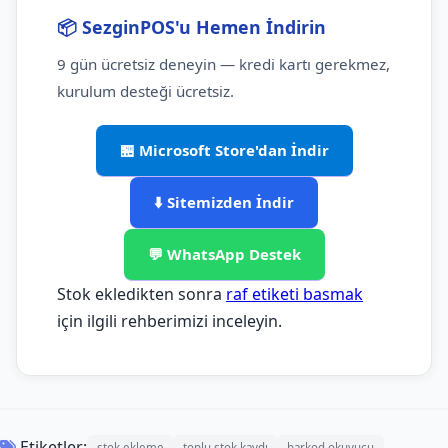
📦 SezginPOS'u Hemen İndirin
9 gün ücretsiz deneyin — kredi kartı gerekmez,
kurulum desteği ücretsiz.
🏪 Microsoft Store'dan İndir
⬇️ Sitemizden İndir
💬 WhatsApp Destek
Stok ekledikten sonra
raf etiketi basmak
için ilgili rehberimizi inceleyin.
Etiketler:
stok ekleme
toplu stok kaydı
barkod okuyucu