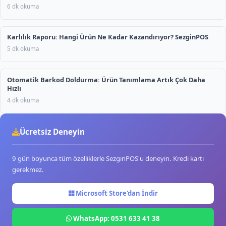
6 dk okuma
Karlılık Raporu: Hangi Ürün Ne Kadar Kazandırıyor? SezginPOS
5 dk okuma
Otomatik Barkod Doldurma: Ürün Tanımlama Artık Çok Daha
Hızlı
4 dk okuma
Ücretsiz Deneyin
9 gün boyunca tüm özelliklerle SezginPOS'u deneyin. Kredi kartı
gerekmez.
Microsoft Store'dan İndir
WhatsApp: 0531 633 41 38