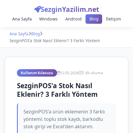
SezginYazilim.net
Ana Sayfa
Windows
Android
Blog
İletişim
Ana Sayfa
Blog
SezginPOS'a Stok Nasıl Eklenir? 3 Farklı Yöntem
12.05.2026
7 dk okuma
Kullanım Kılavuzu
SezginPOS'a Stok Nasıl
Eklenir? 3 Farklı Yöntem
SezginPOS'a ürün eklemenin 3 farklı
yöntemi: toplu stok kaydı, barkodlu
stok girişi ve Excel'den aktarım.