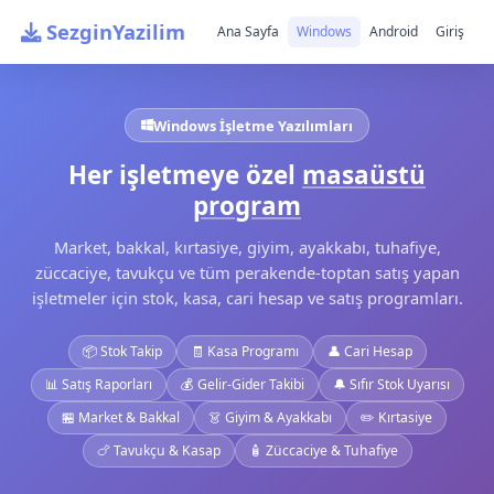
SezginYazilim
Ana Sayfa
Windows
Android
Giriş
Windows İşletme Yazılımları
Her işletmeye özel
masaüstü
program
Market, bakkal, kırtasiye, giyim, ayakkabı, tuhafiye,
züccaciye, tavukçu ve tüm perakende-toptan satış yapan
işletmeler için stok, kasa, cari hesap ve satış programları.
📦 Stok Takip
🧾 Kasa Programı
👤 Cari Hesap
📊 Satış Raporları
💰 Gelir-Gider Takibi
🔔 Sıfır Stok Uyarısı
🏪 Market & Bakkal
👗 Giyim & Ayakkabı
✏️ Kırtasiye
🍗 Tavukçu & Kasap
🧴 Züccaciye & Tuhafiye