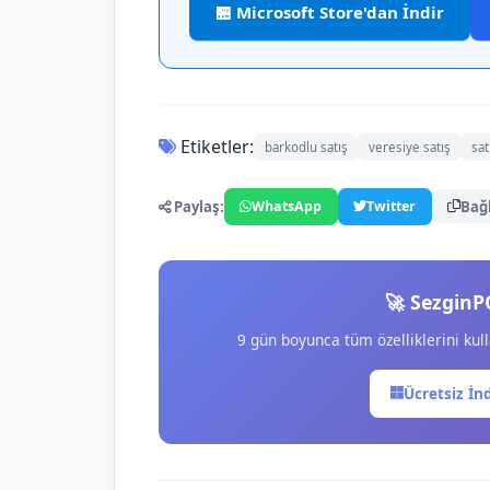
🏪 Microsoft Store'dan İndir
Etiketler:
barkodlu satış
veresiye satış
sat
Paylaş:
Bağ
WhatsApp
Twitter
🚀 SezginP
9 gün boyunca tüm özelliklerini kull
Ücretsiz İn