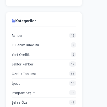
Kategoriler
Rehber
12
Kullanım Kılavuzu
2
Yeni Özellik
2
Sektör Rehberi
17
Özellik Tanıtımı
56
İpucu
10
Program Seçimi
12
Şehre Özel
42