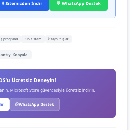
⬇️ Sitemizden İndir
💬 WhatsApp Destek
ış programı
POS sistemi
kısayol tuşları
lantıyı Kopyala
OS'u Ücretsiz Deneyin!
anın. Microsoft Store güvencesiyle ücretsiz indirin.
dir
WhatsApp Destek