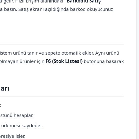
 gelir. Hızlı Erişim alanındaki
"Barkodlu Satış"
a basın. Satış ekranı açıldığında barkod okuyucunuz
stem ürünü tanır ve sepete otomatik ekler. Aynı ürünü
u olmayan ürünler için
F6 (Stok Listesi)
butonuna basarak
arı
.
stünü hesaplar.
ı ödemesi kaydeder.
esiye işler.