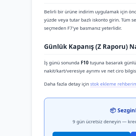
Belirli bir ürüne indirim uygulamak için ön
yüzde veya tutar bazlı iskonto girin. Tüm 
seçmeden F7'ye basmanız yeterlidir.
Günlük Kapanış (Z Raporu) Nas
İş günü sonunda
F10
tuşuna basarak günlük 
nakit/kart/veresiye ayrımı ve net ciro bilgisi
Daha fazla detay için
stok ekleme rehberim
📦 Sezgin
9 gün ücretsiz deneyin — kred