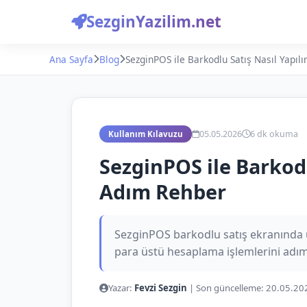
SezginYazilim.net
Ana Sayfa
Blog
SezginPOS ile Barkodlu Satış Nasıl Yapı
05.05.2026
6 dk okuma
Kullanım Kılavuzu
SezginPOS ile Barkodl
Adım Rehber
SezginPOS barkodlu satış ekranında 
para üstü hesaplama işlemlerini adı
Yazar:
Fevzi Sezgin
|
Son güncelleme:
20.05.20