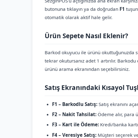
SezginPOS'u açtığınızda ana ekran karşınıza
butonuna tıklayın ya da doğrudan
F1
tuşun
otomatik olarak aktif hale gelir.
Ürün Sepete Nasıl Eklenir?
Barkod okuyucu ile ürünü okuttuğunuzda si
tekrar okutursanız adet 1 artırılır. Barkod
ürünü arama ekranından seçebilirsiniz.
Satış Ekranındaki Kısayol Tuşl
F1 – Barkodlu Satış:
Satış ekranını açar
F2 – Nakit Tahsilat:
Ödeme alır, para ü
F3 – Kart ile Ödeme:
Kredi/banka kart
F4 – Veresiye Satış:
Müşteri seçerek ver