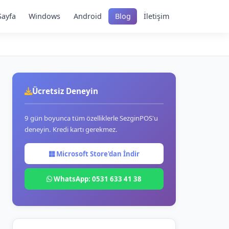
Sayfa
Windows
Android
Blog
İletişim
Ücretsiz Deneyin
9 gün boyunca tüm özelliklerle SezginPOS'u
deneyin. Kredi kartı gerekmez.
Microsoft Store'dan İndir
WhatsApp: 0531 633 41 38