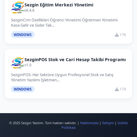
Sezgin Eğitim Merkezi Yönetimi
v6.4.6
SezginCrm Özellikleri Öğrenci Yönetimi Öğretmen Yönetimi
Kasa Gelir ve Gider Tak...
176
WINDOWS
SezginPOS Stok ve Cari Hesap Takibi Programı
v1.0
SezginPOS: Her Sektöre Uygun Profesyonel Stok ve Satış
Yönetim Yazılımı İşletmen...
174
WINDOWS
© 2025 Sezgin Yazılım. Tüm hakları saklıdır. |
Hakkımızda
|
İletişim
|
Gizlilik
Politikası