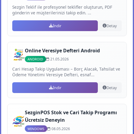
Sezgin Teklif ile profesyonel teklifler oluşturun, PDF
gönderin ve müşterilerinizi takip edin. ...
İndir
Detay
Online Veresiye Defteri Android
21.05.2026
ANDROID
Cari Hesap Takip Uygulaması – Borç Alacak, Tahsilat ve
Ödeme Yönetimi Veresiye Defteri, esnaf...
İndir
Detay
SezginPOS Stok ve Cari Takip Programı
Ücretsiz Deneyin
08.05.2026
WINDOWS