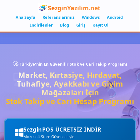
SezginYazilim.net
Ana Sayfa
Referanslarımız
Windows
Android
İndirilenler
Blog
Giriş
Kayıt Ol
🚀
Türkiye'nin En Güvenilir Stok ve Cari Takip Programı
💻
Market, Kırtasiye, Hırdavat,
Tuhafiye, Ayakkabı ve Giyim
Mağazaları İçin
📱
Stok Takip ve Cari Hesap Programı
SezginPOS ÜCRETSİZ İNDİR
Microsoft Store Güvencesiyle