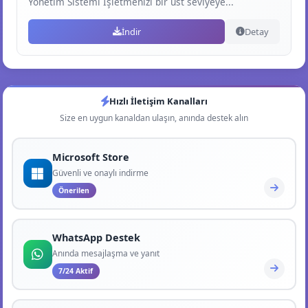
Yönetim Sistemi İşletmenizi bir üst seviyeye...
İndir
Detay
Hızlı İletişim Kanalları
Size en uygun kanaldan ulaşın, anında destek alın
Microsoft Store
Güvenli ve onaylı indirme
Önerilen
WhatsApp Destek
Anında mesajlaşma ve yanıt
7/24 Aktif