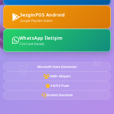
SezginPOS Android
Google Play'den İndirin
WhatsApp İletişim
7/24 Canlı Destek
📊
🛒
Microsoft Store Güvencesi
1000+ Müşteri
4.8/5.0 Puan
Ücretsiz Kurulum