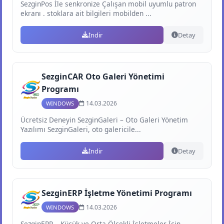
SezginPos İle senkronize Çalışan mobil uyumlu patron
ekranı . stoklara ait bilgileri mobilden ...
İndir
Detay
SezginCAR Oto Galeri Yönetimi
Programı
14.03.2026
WINDOWS
Ücretsiz Deneyin SezginGaleri – Oto Galeri Yönetim
Yazılımı SezginGaleri, oto galericile...
İndir
Detay
SezginERP İşletme Yönetimi Programı
14.03.2026
WINDOWS
SezginERP – Küçük ve Orta Ölçekli İşletmeler İçin