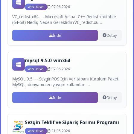
07.06.2026
WINDOWS
VC_redist.x64 — Microsoft Visual C++ Redistributable
(64-bit) Nedir, Neden Gereklidir?VC_redist.x6...
İndir
Detay
mysql-9.5.0-winx64
07.06.2026
WINDOWS
MySQL 9.5 — SezginPOS İçin Veritabanı Kurulum Paketi
MySQL, dünyanın en yaygın kullanılan ...
İndir
Detay
Sezgin Teklif ve Sipariş Formu Programı
31.05.2026
WINDOWS