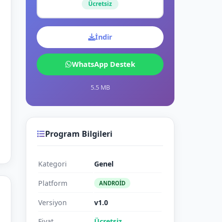
Ücretsiz
İndir
WhatsApp Destek
5.5 MB
Program Bilgileri
Kategori
Genel
Platform
ANDROID
Versiyon
v1.0
Fiyat
Ücretsiz