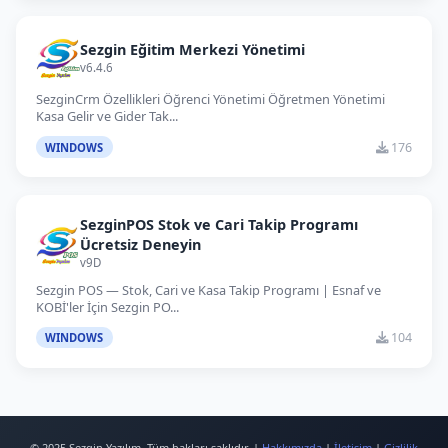
Sezgin Eğitim Merkezi Yönetimi
v6.4.6
SezginCrm Özellikleri Öğrenci Yönetimi Öğretmen Yönetimi
Kasa Gelir ve Gider Tak...
176
WINDOWS
SezginPOS Stok ve Cari Takip Programı
Ücretsiz Deneyin
v9D
Sezgin POS — Stok, Cari ve Kasa Takip Programı | Esnaf ve
KOBİ'ler İçin Sezgin PO...
104
WINDOWS
© 2025 Sezgin Yazılım. Tüm hakları saklıdır. |
Hakkımızda
|
İletişim
|
Gizlilik