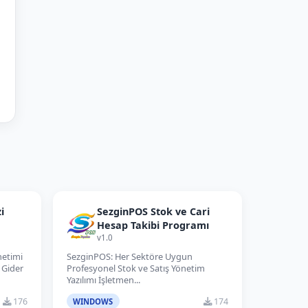
i
SezginPOS Stok ve Cari
Hesap Takibi Programı
v1.0
netimi
SezginPOS: Her Sektöre Uygun
 Gider
Profesyonel Stok ve Satış Yönetim
Yazılımı İşletmen...
176
174
WINDOWS