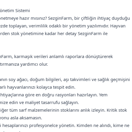
Yönetim Sistemi
önetmeye hazır mısınız? SezginFarm, bir çiftliğin ihtiyaç duyduğu
zde toplayan, verimlilik odaklı bir yönetim yazılımıdır. Hayvan
lerden stok yönetimine kadar her detay SezginFarm ile
nFarm, karmaşık verileri anlamlı raporlara dönüştürerek
rtırmanıza yardımcı olur.
ın soy ağacı, doğum bilgileri, aşı takvimleri ve sağlık geçmişini
arlı hayvanlarınızı kolayca tespit edin.
htiyaçlarına göre en doğru rasyonları hazırlayın. Yem
mize edin ve maliyet tasarrufu sağlayın.
ğer tüm sarf malzemelerinin stoklarını anlık izleyin. Kritik stok
syonu asla aksamasın.
ri hesaplarınızı profesyonelce yönetin. Kimden ne alındı, kime ne