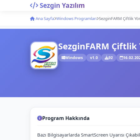
Sezgin Yazılım
Ana Sayfa
Windows Programları
SezginFARM Çiftlik Yö
SezginFARM Çiftlik
Windows
v1.0
92
16.02.20
Program Hakkında
Bazı Bilgisayarlarda SmartScreen Uyarısı Çıkab