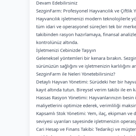
Devam Edebilirsiniz
SezginFarm: Profesyonel Hayvancılık ve Çiftlik 
Hayvancılık işletmenizi modern teknolojilerle y
tüm idari ve operasyonel süreçleri tek bir merke
takibinden rasyon hazırlamaya, finansal analiz
kontrolünüz altında.
İşletmenizi Cebinizde Taşıyın
Geleneksel yöntemleri bir kenara bırakın. Sezgi
sürünüzün sağlığını ve işletmenizin karlılığını a
SezginFarm ile Neleri Yönetebilirsiniz?
Detaylı Hayvan Yönetimi: Sürüdeki her bir hayvan
kayıt altında tutun. Bireysel verim takibi ile en k
Hassas Rasyon Yönetimi: Hayvanlarınızın besin i
maliyetlerini optimize ederek, verimliliği maksi
Kapsamlı Stok Yönetimi: Yem, ilaç, ekipman ve di
seviyesi uyarıları sayesinde işletmenizin opera
Cari Hesap ve Finans Takibi: Tedarikçi ve müşte