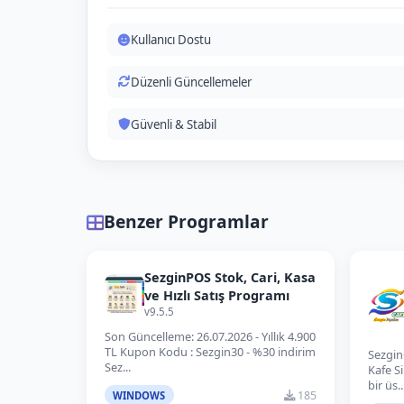
Kullanıcı Dostu
Düzenli Güncellemeler
Güvenli & Stabil
Benzer Programlar
SezginPOS Stok, Cari, Kasa
ve Hızlı Satış Programı
v9.5.5
Son Güncelleme: 26.07.2026 - Yıllık 4.900
TL Kupon Kodu : Sezgin30 - %30 indirim
Sezgin
Sez...
Kafe S
bir üs..
185
WINDOWS