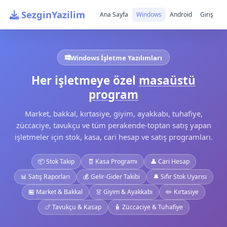
SezginYazilim
Ana Sayfa
Windows
Android
Giriş
Windows İşletme Yazılımları
Her işletmeye özel
masaüstü
program
Market, bakkal, kırtasiye, giyim, ayakkabı, tuhafiye,
züccaciye, tavukçu ve tüm perakende-toptan satış yapan
işletmeler için stok, kasa, cari hesap ve satış programları.
📦 Stok Takip
🧾 Kasa Programı
👤 Cari Hesap
📊 Satış Raporları
💰 Gelir-Gider Takibi
🔔 Sıfır Stok Uyarısı
🏪 Market & Bakkal
👗 Giyim & Ayakkabı
✏️ Kırtasiye
🍗 Tavukçu & Kasap
🧴 Züccaciye & Tuhafiye