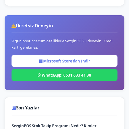
Ücretsiz Deneyin
9 gün boyunca tüm özelliklerle SezginPOS'u deneyin. Kredi
kartı gerekmez.
Microsoft Store'dan İndir
WhatsApp: 0531 633 41 38
Son Yazılar
SezginPOS Stok Takip Programı Nedir? Kimler