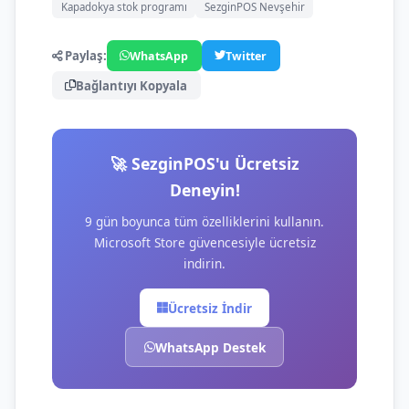
Kapadokya stok programı
SezginPOS Nevşehir
Paylaş:
WhatsApp
Twitter
Bağlantıyı Kopyala
🚀 SezginPOS'u Ücretsiz
Deneyin!
9 gün boyunca tüm özelliklerini kullanın.
Microsoft Store güvencesiyle ücretsiz
indirin.
Ücretsiz İndir
WhatsApp Destek