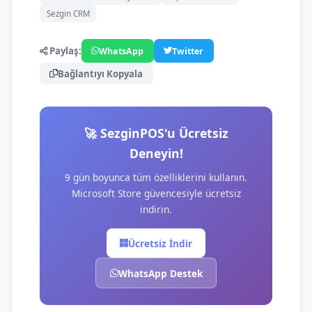
Sezgin CRM
Paylaş:
WhatsApp
Twitter
Bağlantıyı Kopyala
🚀 SezginPOS'u Ücretsiz
Deneyin!
9 gün boyunca tüm özelliklerini kullanın.
Microsoft Store güvencesiyle ücretsiz
indirin.
Ücretsiz İndir
WhatsApp Destek