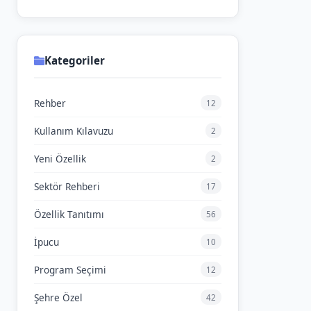
Kategoriler
Rehber
12
Kullanım Kılavuzu
2
Yeni Özellik
2
Sektör Rehberi
17
Özellik Tanıtımı
56
İpucu
10
Program Seçimi
12
Şehre Özel
42