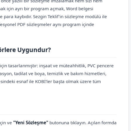
n önce yazılı bir sözleşme imzalamak hem sizi hem
mak için ayrı bir program açmak, Word belgesi
ara kaybıdır. Sezgin Teklif'in sözleşme modülü ile
ofesyonel PDF sözleşmeler aynı program içinde
örlere Uygundur?
 için tasarlanmıştır: inşaat ve müteahhitlik, PVC pencere
on, tadilat ve boya, temizlik ve bakım hizmetleri,
sindeki esnaf ile KOBİ'ler başta olmak üzere tüm
çin ve
"Yeni Sözleşme"
butonuna tıklayın. Açılan formda