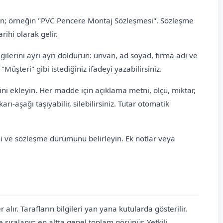
ın; örneğin "PVC Pencere Montaj Sözleşmesi". Sözleşme
rihi olarak gelir.
ilgilerini ayrı ayrı doldurun: unvan, ad soyad, firma adı ve
"Müşteri" gibi istediğiniz ifadeyi yazabilirsiniz.
i ekleyin. Her madde için açıklama metni, ölçü, miktar,
arı-aşağı taşıyabilir, silebilirsiniz. Tutar otomatik
i ve sözleşme durumunu belirleyin. Ek notlar veya
 alır. Tarafların bilgileri yan yana kutularda gösterilir.
ıralanır; en altta genel toplam görünür. Yetkili