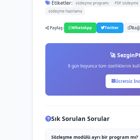
Etiketler:
sözleşme programı
PDF sözleşme
sözleşme hazırlama
Paylaş:
Bağ
WhatsApp
Twitter
🚀 SezginP
9 gün boyunca tüm özelliklerini kull
Ücretsiz İn
Sık Sorulan Sorular
Sözleşme modülü ayrı bir program mı?