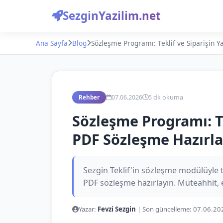
SezginYazilim.net
Ana Sayfa
Blog
Sözleşme Programı: Teklif ve Siparişin 
07.06.2026
5 dk okuma
Rehber
Sözleşme Programı: Te
PDF Sözleşme Hazırla
Sezgin Teklif'in sözleşme modülüyle t
PDF sözleşme hazırlayın. Müteahhit, e
Yazar:
Fevzi Sezgin
|
Son güncelleme:
07.06.20