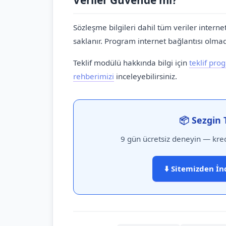
Veriler Güvende mi?
Sözleşme bilgileri dahil tüm veriler intern
saklanır. Program internet bağlantısı olmad
Teklif modülü hakkında bilgi için
teklif pro
rehberimizi
inceleyebilirsiniz.
📦 Sezgin 
9 gün ücretsiz deneyin — kred
⬇️ Sitemizden İn