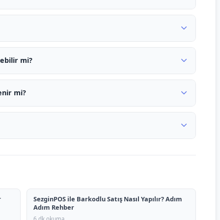
bilir mi?
enir mi?
r
SezginPOS ile Barkodlu Satış Nasıl Yapılır? Adım
Adım Rehber
6 dk okuma