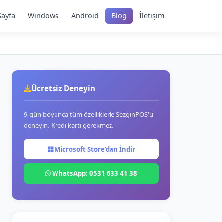
Sayfa
Windows
Android
Blog
İletişim
Ücretsiz Deneyin
9 gün boyunca tüm özelliklerle SezginPOS'u
deneyin. Kredi kartı gerekmez.
Microsoft Store'dan İndir
WhatsApp: 0531 633 41 38