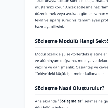
Teklif onaylandıktan sonra işi başlatmada
müşterinizi korur. Ancak sözleşme hazırla
düzenlemek veya avukata gitmek zaman ve p
teklif ve sipariş sürecinizi tamamlayan pr
hazırlayabilirsiniz.
Sözleşme Modülü Hangi Sekt
Modül özellikle şu sektörlerdeki işletmeler
ve alüminyum doğrama, mobilya ve dekorasy
yazılım ve danışmanlık. Gaziantep ve çevre
Türkiye'deki küçük işletmeler kullanabilir.
Sözleşme Nasıl Oluşturulur?
Ana ekranda
"Sözleşmeler"
sekmesine ge
dört bölüm bulunur.