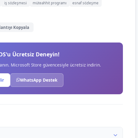
iş sözleşmesi
müteahhit programı
esnaf sözleşme
lantıyı Kopyala
OS'u Ücretsiz Deneyin!
anın. Microsoft Store güvencesiyle ücretsiz indirin.
dir
WhatsApp Destek