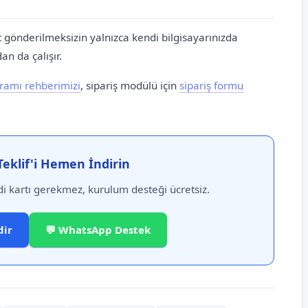
et gönderilmeksizin yalnızca kendi bilgisayarınızda
an da çalışır.
gramı rehberimizi
, sipariş modülü için
sipariş formu
Teklif'i Hemen İndirin
i kartı gerekmez, kurulum desteği ücretsiz.
dir
💬 WhatsApp Destek