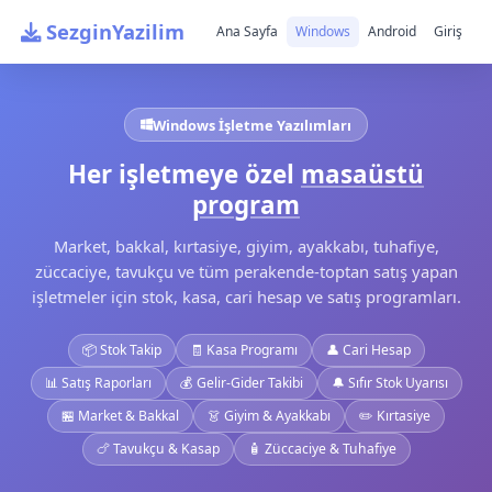
SezginYazilim
Ana Sayfa
Windows
Android
Giriş
Windows İşletme Yazılımları
Her işletmeye özel
masaüstü
program
Market, bakkal, kırtasiye, giyim, ayakkabı, tuhafiye,
züccaciye, tavukçu ve tüm perakende-toptan satış yapan
işletmeler için stok, kasa, cari hesap ve satış programları.
📦 Stok Takip
🧾 Kasa Programı
👤 Cari Hesap
📊 Satış Raporları
💰 Gelir-Gider Takibi
🔔 Sıfır Stok Uyarısı
🏪 Market & Bakkal
👗 Giyim & Ayakkabı
✏️ Kırtasiye
🍗 Tavukçu & Kasap
🧴 Züccaciye & Tuhafiye