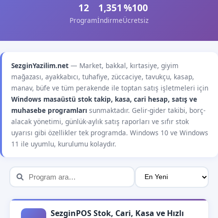
12
1,351
%100
Program
İndirme
Ücretsiz
SezginYazilim.net
— Market, bakkal, kırtasiye, giyim
mağazası, ayakkabıcı, tuhafiye, züccaciye, tavukçu, kasap,
manav, büfe ve tüm perakende ile toptan satış işletmeleri için
Windows masaüstü stok takip, kasa, cari hesap, satış ve
muhasebe programları
sunmaktadır. Gelir-gider takibi, borç-
alacak yönetimi, günlük-aylık satış raporları ve sıfır stok
uyarısı gibi özellikler tek programda. Windows 10 ve Windows
11 ile uyumlu, kurulumu kolaydır.
SezginPOS Stok, Cari, Kasa ve Hızlı