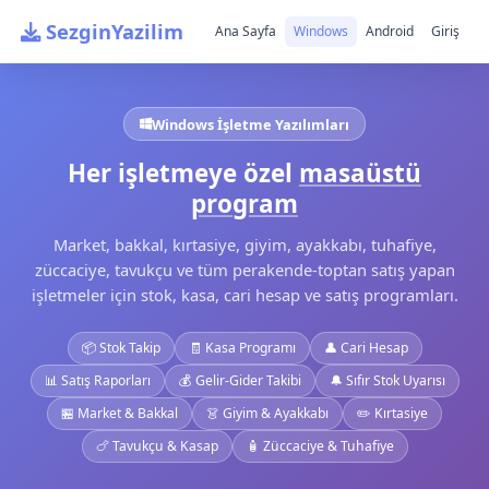
SezginYazilim
Ana Sayfa
Windows
Android
Giriş
Windows İşletme Yazılımları
Her işletmeye özel
masaüstü
program
Market, bakkal, kırtasiye, giyim, ayakkabı, tuhafiye,
züccaciye, tavukçu ve tüm perakende-toptan satış yapan
işletmeler için stok, kasa, cari hesap ve satış programları.
📦 Stok Takip
🧾 Kasa Programı
👤 Cari Hesap
📊 Satış Raporları
💰 Gelir-Gider Takibi
🔔 Sıfır Stok Uyarısı
🏪 Market & Bakkal
👗 Giyim & Ayakkabı
✏️ Kırtasiye
🍗 Tavukçu & Kasap
🧴 Züccaciye & Tuhafiye