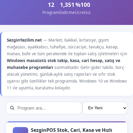
12
1,351
%100
Program
İndirme
Ücretsiz
SezginYazilim.net
— Market, bakkal, kırtasiye, giyim
mağazası, ayakkabıcı, tuhafiye, züccaciye, tavukçu, kasap,
manav, büfe ve tüm perakende ile toptan satış işletmeleri için
Windows masaüstü stok takip, kasa, cari hesap, satış ve
muhasebe programları
sunmaktadır. Gelir-gider takibi, borç-
alacak yönetimi, günlük-aylık satış raporları ve sıfır stok
uyarısı gibi özellikler tek programda. Windows 10 ve Windows
11 ile uyumlu, kurulumu kolaydır.
SezginPOS Stok, Cari, Kasa ve Hızlı